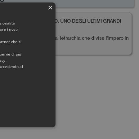
×
DIOCLEZIANO. UNO DEGLI ULTIMI GRANDI
zionalità
IMPERATORI
re i nostri
Creatore della Tetrarchia che divise l'impero in
artner che si
quattro parti
aperne di più
acy.
 accedendo al