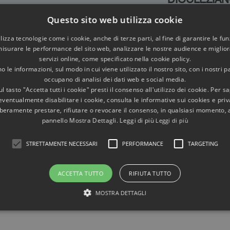
Questo sito web utilizza cookie
DIOCLEZIANO ED IL SOL INVICTUS A
utilizza tecnologie come i cookie, anche di terze parti, al fine di garantire le fun
SPALATO (Croazia)
misurare le performance del sito web, analizzare le nostre audience e migliora
servizi online, come specificato nella cookie policy.
Alle radici del potere imperiale
 le informazioni, sul modo in cui viene utilizzato il nostro sito, con i nostri p
occupano di analisi dei dati web e social media.
l tasto "Accetta tutti i cookie" presti il consenso all'utilizzo dei cookie. Per s
eventualmente disabilitare i cookie, consulta le informative sui cookies e priv
ARCHEOASTRONOMIA NEL PALAZZO DI
liberamente prestare, rifiutare o revocare il consenso, in qualsiasi momento,
pannello Mostra Dettagli. Leggi di più
Leggi di più
DIOCLEZIANO A SPALATO (CROAZIA)
Come abbiamo scoperto l'archeoastronomia
STRETTAMENTE NECESSARI
PERFORMANCE
TARGETING
nel Palazzo di Diocleziano
ACCETTA TUTTO
RIFIUTA TUTTO
1
MOSTRA DETTAGLI