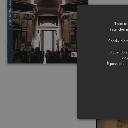
Il progetto arc
spettacolari il
Il sito 
simbolico.
tecniche, 
Condividiamo
Cliccando su
ed 
È possibile 