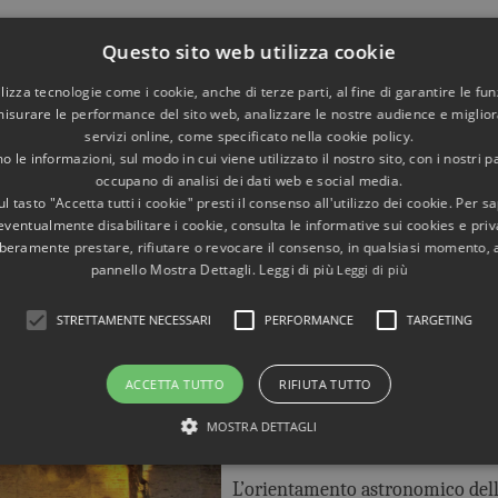
hitettonico (senza computer) che crea l’Arco ed il Quadrato di 
Questo sito web utilizza cookie
luminazioni che qui vengono studiate in dettaglio, col loro sign
utilizza tecnologie come i cookie, anche di terze parti, al fine di garantire le fun
misurare le performance del sito web, analizzare le nostre audience e migliora
servizi online, come specificato nella cookie policy.
 le informazioni, sul modo in cui viene utilizzato il nostro sito, con i nostri p
occupano di analisi dei dati web e social media.
l tasto "Accetta tutti i cookie" presti il consenso all'utilizzo dei cookie. Per s
eventualmente disabilitare i cookie, consulta le informative sui cookies e priv
liberamente prestare, rifiutare o revocare il consenso, in qualsiasi momento,
👉 Villa Adriana. Architettura
pannello Mostra Dettagli. Leggi di più
Leggi di più
segreti dei Solstizi.
STRETTAMENTE NECESSARI
Solo in Italiano, con foto ined
PERFORMANCE
TARGETING
✅ La storia dell’edificio dell’Acc
ACCETTA TUTTO
RIFIUTA TUTTO
ancora in proprietà privata, che
MOSTRA DETTAGLI
visitare, con immagini esclusive.
L’orientamento astronomico dell