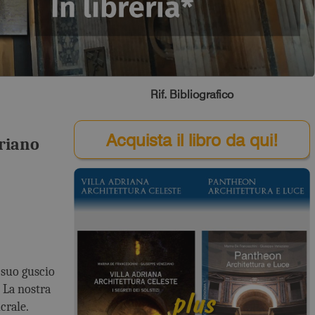
Rif. Bibliografico
Acquista il libro da qui!
driano
 suo guscio
. La nostra
crale.