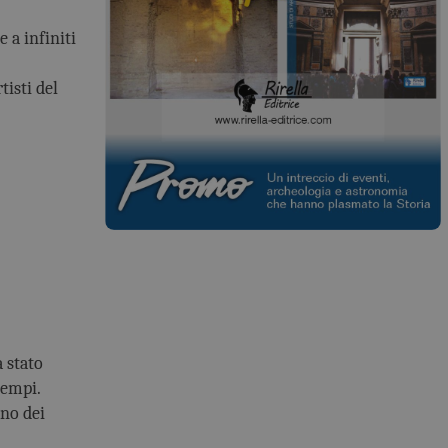
 a infiniti
isti del
 stato
tempi.
no dei