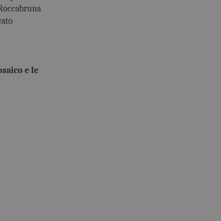
i Roccabruna
cato
saico e le