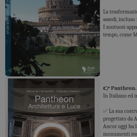
La trasformazio
assedi, incluso
I sontuosi appa
tempo, come Mi
👉 Pantheon. 
In Italiano ed i
✅ La sua costru
progettato da A
Ancor oggi ha 
monumenti rom