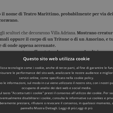
ò il nome di Teatro Marittimo, probabilmente per via dei
coravano.
egli scultori che decorarono Villa Adriana.
Mostrano creatur
imali oppure il corpo di un Tritone o di un Amorino, e tu
e di onde appena accennate.
e una pantera affrontata ad un caprone. In altri ancora
oppure un drago marino cavalcati da un amorini.
Questo sito web utilizza cookie
utilizza tecnologie come i cookie, anche di terze parti, al fine di garantire le fun
altri marmi preziosi e si trovano oggi in diversi musei.
Al
misurare le performance del sito web, analizzare le nostre audience e migliora
 di Roma, o nella Villa d’Este di Tivoli. Alcuni furono portati 
servizi online, come specificato nella cookie policy.
ati rintracciati a Percile non lontano da Roma, nella chiesa d
 le informazioni, sul modo in cui viene utilizzato il nostro sito, con i nostri p
occupano di analisi dei dati web e social media.
come decorazione nel complesso di Villa Doria Pamphili. I Do
l tasto "Accetta tutti i cookie" presti il consenso all'utilizzo dei cookie. Per s
eventualmente disabilitare i cookie, consulta le informative sui cookies e priv
liberamente prestare, rifiutare o revocare il consenso, in qualsiasi momento,
iva» per l’imperatore.
Decoravano gli architravi dei colonnati
pannello Mostra Dettagli. Leggi di più
Leggi di più