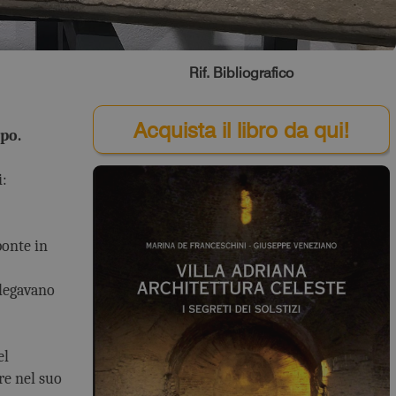
Rif. Bibliografico
Acquista il libro da qui!
po.
i:
ponte in
llegavano
el
re nel suo