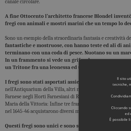
canale circolare.
A fine Ottocento l’architetto francese Blondel invent
fregi con animali e mostri marini che un tempo lo de
Sono un esempio della straordinaria fantasia e creatività d
fantastiche e mostruose, con hanno teste ed ali di an
terminano con una coda di pesce. Nuotano su un mar
In un frammento si vede un grifo ed un caprone, oppur
un Tritone fra una leonessa ed un leone, un delfino 
Il sito 
I fregi sono stati asportati assieme alle colonne e ad 
tecniche, 
nell’Antiquarium della Villa, altri nell’Accademia dei Lincei
Farnese negli Horti Farnesiani di Roma, altri ancora sono st
Condividiamo
Maria della Vittoria: Infine tre frammenti furono murati 
Cliccando su
nel 1645-46 acquistarono diversi marmi antichi a Tivoli.
ed 
È possibile 
Questi fregi sono unici e sono stati creati «in esclus