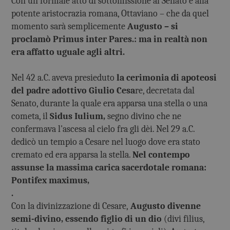
Con un formale atto di sottomissione al Senato e alla
potente aristocrazia romana, Ottaviano – che da quel
momento sarà semplicemente
Augusto – si
proclamò Primus inter Pares.: ma in realtà non
era affatto uguale agli altri.
Nel 42 a.C. aveva presieduto
la cerimonia di apoteosi
del padre adottivo Giulio Cesa
re, decretata dal
Senato, durante la quale era apparsa una stella o una
cometa, il
Sidus Iulium,
segno divino che ne
confermava l'ascesa al cielo fra gli dèi. Nel 29 a.C.
dedicò un tempio a Cesare nel luogo dove era stato
cremato ed era apparsa la stella.
Nel contempo
assunse la massima carica sacerdotale romana:
Pontifex maximus,
.
Con la divinizzazione di Cesare,
Augusto divenne
semi-divino, essendo figlio di un dio
(divi filius,