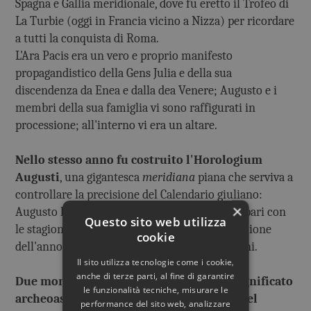
Spagna e Gallia meridionale, dove fu eretto il Trofeo di
La Turbie (oggi in Francia vicino a Nizza) per ricordare
a tutti la conquista di Roma.
L'Ara Pacis era un vero e proprio manifesto
propagandistico della Gens Julia e della sua
discendenza da Enea e dalla dea Venere; Augusto e i
membri della sua famiglia vi sono raffigurati in
processione; all'interno vi era un altare.
Nello stesso anno fu costruito l'Horologium
Augusti
, una gigantesca
meridiana
piana che serviva a
controllare la precisione del Calendario giuliano:
×
Augusto lo aveva riformato per rimetterlo in pari con
Questo sito web utilizza
le stagioni a causa di una discontinua applicazione
cookie
dell'anno bisestile che aveva sfalsato le stagioni.
Il sito utilizza tecnologie come i cookie,
anche di terze parti, al fine di garantire
Due monumenti che hanno un preciso significato
le funzionalità tecniche, misurare le
archeoastronomico legato alla sacralità del
performance del sito web, analizzare