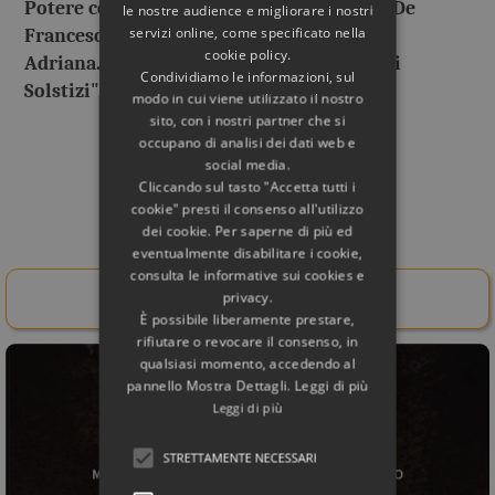
Potere come spiegato nel libro di Marina De
le nostre audience e migliorare i nostri
servizi online, come specificato nella
Franceschini e Giuseppe Veneziano "Villa
cookie policy.
Adriana. Architettura Celeste. I segreti dei
Condividiamo le informazioni, sul
Solstizi".
modo in cui viene utilizzato il nostro
sito, con i nostri partner che si
occupano di analisi dei dati web e
social media.
Cliccando sul tasto "Accetta tutti i
cookie" presti il consenso all'utilizzo
Rif. Bibliografico
dei cookie. Per saperne di più ed
eventualmente disabilitare i cookie,
consulta le informative sui cookies e
Acquista il libro da qui!
privacy.
È possibile liberamente prestare,
rifiutare o revocare il consenso, in
qualsiasi momento, accedendo al
pannello Mostra Dettagli. Leggi di più
Leggi di più
STRETTAMENTE NECESSARI