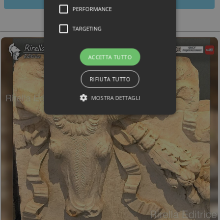
Estratto dal libro
PERFORMANCE
TARGETING
ACCETTA TUTTO
RIFIUTA TUTTO
MOSTRA DETTAGLI