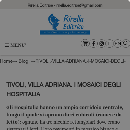
Rirella Editrice - rirella.editrice@gmail.com
MENU'
Home
→
Blog
→TIVOLI,-VILLA-ADRIANA.-I-MOSAICI-DEGLI-
HOSPITALIA
TIVOLI, VILLA ADRIANA. I MOSAICI DEGLI
HOSPITALIA
Gli Hospitalia hanno un ampio corridoio centrale,
lungo il quale si aprono dieci cubicoli (camere da
letto
): ognuno ha tre nicchie rettangolari dove erano
sistemati i letti. I loro pavimenti in mosaico bianco e