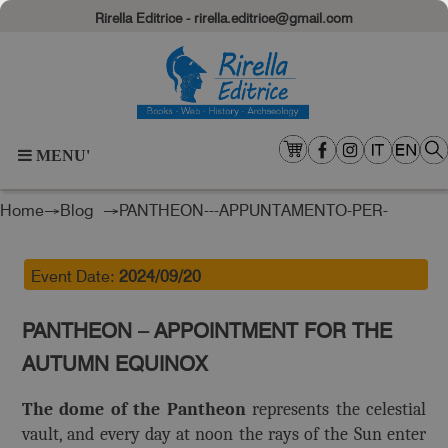
Rirella Editrice - rirella.editrice@gmail.com
MENU'
Home
→
Blog
→PANTHEON---APPUNTAMENTO-PER-
L’EQUINOZIO-D
Event Date:
2024/09/20
PANTHEON – APPOINTMENT FOR THE
AUTUMN EQUINOX
The dome of the Pantheon
represents the celestial
vault, and every day at noon the rays of the Sun enter