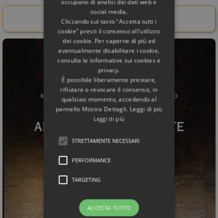
occupano di analisi dei dati web e
social media.
Acquista il libro da qui!
Cliccando sul tasto "Accetta tutti i
cookie" presti il consenso all'utilizzo
dei cookie. Per saperne di più ed
eventualmente disabilitare i cookie,
consulta le informative sui cookies e
privacy.
È possibile liberamente prestare,
rifiutare o revocare il consenso, in
qualsiasi momento, accedendo al
pannello Mostra Dettagli. Leggi di più
Leggi di più
STRETTAMENTE NECESSARI
PERFORMANCE
TARGETING
ACCETTA TUTTO