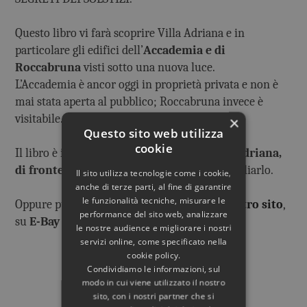
Questo libro vi farà scoprire Villa Adriana e in
particolare gli edifici dell’
Accademia e di
Roccabruna
visti sotto una nuova luce.
L’Accademia è ancor oggi in proprietà privata e non è
mai stata aperta al pubblico; Roccabruna invece è
visitabile.
×
Questo sito web utilizza
cookie
Il libro è in vendita
nel Bookshop di Villa Adriana,
di fronte alla biglietteria,
dove potrete sfogliarlo.
Il sito utilizza tecnologie come i cookie,
anche di terze parti, al fine di garantire
le funzionalità tecniche, misurare le
Oppure può essere acquistato on-line sul
nostro sito
,
performance del sito web, analizzare
su
E-Bay o su Amazon.
le nostre audience e migliorare i nostri
servizi online, come specificato nella
cookie policy.
Condividiamo le informazioni, sul
modo in cui viene utilizzato il nostro
Rif. Bibliografico
sito, con i nostri partner che si