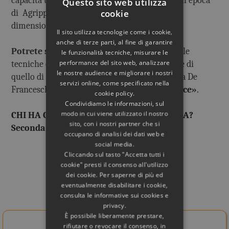
capacità tecnica necessarie per costruire già all'epoca
Questo sito web utilizza
cookie
di Agrippa una cupola in muratura di quelle
dimensioni.
Il sito utilizza tecnologie come i cookie,
anche di terze parti, al fine di garantire
Potrete scoprire questi ed altri segreti
sulle
le funzionalità tecniche, misurare le
performance del sito web, analizzare
tecniche costruttive del Pantheon di Agrippa e di
le nostre audience e migliorare i nostri
quello di Traiano e Adriano nel libro di Marina De
servizi online, come specificato nella
Franceschini
«
Pantheon. Architettura e Luce»
.
cookie policy.
Condividiamo le informazioni, sul
modo in cui viene utilizzato il nostro
CHI HA COSTRUITO IL PANTHEON DI ROMA?
sito, con i nostri partner che si
Seconda parte
>
occupano di analisi dei dati web e
social media.
Cliccando sul tasto "Accetta tutti i
cookie" presti il consenso all'utilizzo
dei cookie. Per saperne di più ed
eventualmente disabilitare i cookie,
Rif. Bibliografico
consulta le informative sui cookies e
privacy.
È possibile liberamente prestare,
Acquista il libro da qui!
rifiutare o revocare il consenso, in