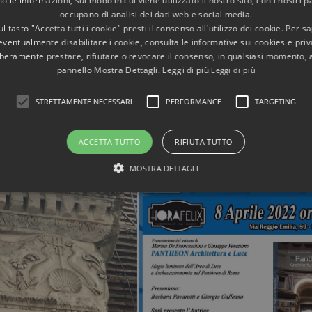
 le informazioni, sul modo in cui viene utilizzato il nostro sito, con i nostri p
o libro "Pantheon. Architettura e Luce", pubblicato da Rirell
occupano di analisi dei dati web e social media.
l tasto "Accetta tutti i cookie" presti il consenso all'utilizzo dei cookie. Per s
 il Caffè Letterario Horafelix. Sarà presente l'Autrice, che spi
eventualmente disabilitare i cookie, consulta le informative sui cookies e priv
liberamente prestare, rifiutare o revocare il consenso, in qualsiasi momento,
nario edificio.
pannello Mostra Dettagli. Leggi di più
Leggi di più
STRETTAMENTE NECESSARI
PERFORMANCE
TARGETING
ACCETTA TUTTO
RIFIUTA TUTTO
MOSTRA DETTAGLI