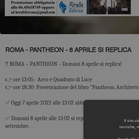
ROMA - PANTHEON - 8 APRILE SI REPLICA
‼️ ROMA – PANTHEON – Domani 8 aprile si replica!
👉 ore 13:05: Arco e Quadrato di Luce
👉 ore 18:30: Presentazione del libro "Pantheon. Architettu
✅ Oggi 7 aprile 2022 alle 13:02 abbiamo visto l'Arco e il Q
✅ Domani 8 aprile alle 13:02 si replica: l'Arco e il Quadrato
Il sito 
settembre.
tecniche, 