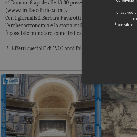
Condividiamo
✅ Domani 8 aprile alle 18:30 presentazione del nostro ultim
(www.rirella-editrice.com).
Cliccando su
Con i giornalisti Barbara Pavarotti e Giorgio Galleano presso
ed 
È possibile 
l'Archeoastronomia e la storia millenaria di questo straordi
È possibile prenotare, come indicato nella locandina.
‼️ "Effetti speciali" di 1900 anni fa!