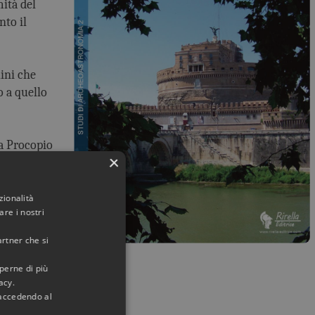
ità del
nto il
lini che
o a quello
ta Procopio
×
on bucrani e
zionalità
re i nostri
o che
artner che si
e sculture
aperne di più
acy.
i affrescati
 accedendo al