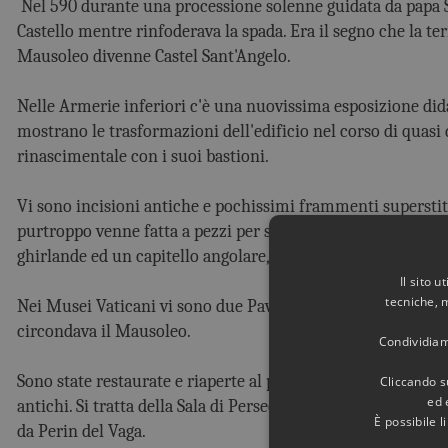
Nel 590 durante una processione solenne guidata da papa S
Castello mentre rinfoderava la spada. Era il segno che la ter
Mausoleo divenne Castel Sant'Angelo.
Nelle Armerie inferiori c'è una nuovissima esposizione dida
mostrano le trasformazioni dell'edificio nel corso di quasi 
rinascimentale con i suoi bastioni.
Vi sono incisioni antiche e pochissimi frammenti supersti
purtroppo venne fatta a pezzi per scagliarli sui Goti di Viti
ghirlande ed un capitello angolare, che purtroppo sono tut
Il sito 
tecniche, 
Nei Musei Vaticani vi sono due Pavoni in bronzo dorato che
circondava il Mausoleo.
Condividiamo
Sono state restaurate e riaperte al pubblico le sale dell'ap
Cliccando su
ed 
antichi. Si tratta della Sala di Perseo, quella di Amore e Psich
È possibile 
da Perin del Vaga.