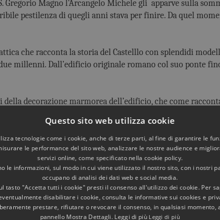
. Gregorio Magno l'Arcangelo Michele gli apparve sulla somm
ribile pestilenza di quegli anni stava per finire. Da quel mome
ttica che racconta la storia del Castelllo con splendidi model
due millenni. Dall’edificio originale romano col suo ponte fin
ti della decorazione marmorea dell’edificio, che come raccon
ge quando assediarono il Castello nel 537 d.C.. C’è un rilievo c
Questo sito web utilizza cookie
to quel che rimane, ma danno un’idea della superba maestria.
utilizza tecnologie come i cookie, anche di terze parti, al fine di garantire le fun
misurare le performance del sito web, analizzare le nostre audience e migliora
 secondo le fonti antiche decoravano la cancellata del recint
servizi online, come specificato nella cookie policy.
 le informazioni, sul modo in cui viene utilizzato il nostro sito, con i nostri p
occupano di analisi dei dati web e social media.
partamento di papa Paolo III Farnese, dove sono esposti dipinti 
l tasto "Accetta tutti i cookie" presti il consenso all'utilizzo dei cookie. Per s
eventualmente disabilitare i cookie, consulta le informative sui cookies e priv
e, la Sala dell’Adrianeo, la Sala dei Festoni e la Cagliostra, tutt
liberamente prestare, rifiutare o revocare il consenso, in qualsiasi momento,
pannello Mostra Dettagli. Leggi di più
Leggi di più