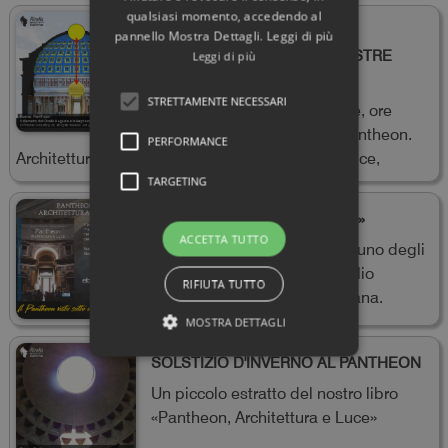
qualsiasi momento, accedendo al
LA MAGIA DELL’ARCO E DEL
pannello Mostra Dettagli. Leggi di più
QUADRATO DI LUCE: LE NOSTRE
Leggi di più
SCOPERTE NEL PANTHEON
STRETTAMENTE NECESSARI
4-5-6 settembre / 6-7-8 aprile, ore
12:40. Spiegato nel libro «Pantheon.
PERFORMANCE
Architettura e Luce», pubblicato da Rirella Editrice,
TARGETING
«Pantheon. Architettura e Luce»
ACCETTA TUTTO
Il nostro libro vi farà scoprire uno degli
edifici più straordinari e meglio
RIFIUTA TUTTO
conservati dell'antichità romana.
MOSTRA DETTAGLI
SOLSTIZIO D'INVERNO AL PANTHEON
Un piccolo estratto del nostro libro
«Pantheon, Architettura e Luce»