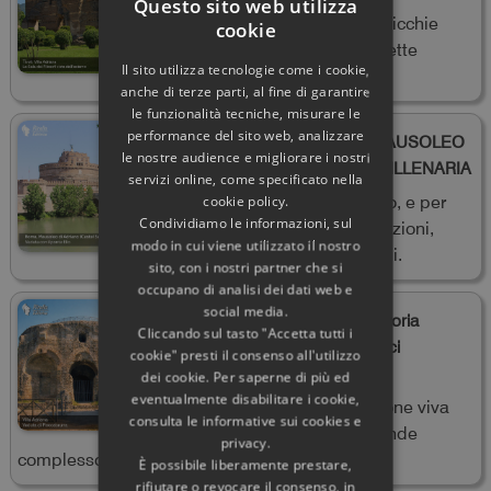
Questo sito web utilizza
Deve il suo nome alle sette nicchie
cookie
nell’abside, tante quante i Sette
Il sito utilizza tecnologie come i cookie,
Sapienti. Ma non era così...
anche di terze parti, al fine di garantire
le funzionalità tecniche, misurare le
performance del sito web, analizzare
CASTEL SANT’ANGELO & MAUSOLEO
le nostre audience e migliorare i nostri
DI ADRIANO: UNA STORIA MILLENARIA
servizi online, come specificato nella
Costruito per durare in eterno, e per
cookie policy.
Condividiamo le informazioni, sul
millenni ha resistito a inondazioni,
modo in cui viene utilizzato il nostro
terremoti, guerre e saccheggi.
sito, con i nostri partner che si
occupano di analisi dei dati web e
social media.
Rirella Editrice: Archeologia, Storia
Cliccando sul tasto "Accetta tutti i
romana e Luce nei grandi edifici
cookie" presti il consenso all'utilizzo
dell’Impero romano
dei cookie. Per saperne di più ed
eventualmente disabilitare i cookie,
Archeologia come ricostruzione viva
consulta le informative sui cookies e
del funzionamento di un grande
privacy.
complesso imperiale.
È possibile liberamente prestare,
rifiutare o revocare il consenso, in