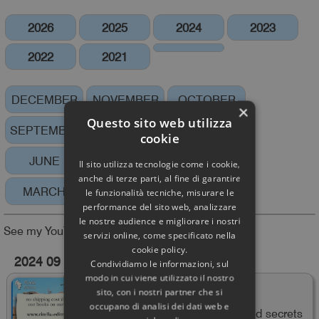
2026
2025
2024
2023
2022
2021
DECEMBER
NOVEMBER
OCTOBER
×
Questo sito web utilizza
SEPTEMBER
AUGUST
JULY
cookie
JUNE
MAY
APRIL
Il sito utilizza tecnologie come i cookie,
anche di terze parti, al fine di garantire
MARCH
FEBRUARY
JANUARY
le funzionalità tecniche, misurare le
performance del sito web, analizzare
le nostre audience e migliorare i nostri
See my YouTube Channel
servizi online, come specificato nella
cookie policy.
2024 09
Condividiamo le informazioni, sul
modo in cui viene utilizzato il nostro
FREE SHIPPING IN ITALY
sito, con i nostri partner che si
occupano di analisi dei dati web e
to disseminate the history and secrets