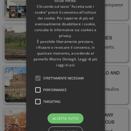
social media.
of the wonderful buildings of emperor
Cliccando sul tasto "Accetta tutti i
Hadrian
cookie" presti il consenso all'utilizzo
dei cookie. Per saperne di più ed
eventualmente disabilitare i cookie,
consulta le informative sui cookies e
TIVOLI. VILLA ADRIANA. THE
privacy.
COURTYARD OF THE LIBRARIES
È possibile liberamente prestare,
Still to be explored in some parts.
rifiutare o revocare il consenso, in
qualsiasi momento, accedendo al
pannello Mostra Dettagli. Leggi di più
Leggi di più
ROME. CASTEL SANT’ANGELO AND
STRETTAMENTE NECESSARI
ITS AELIUS BRIDGE
A masterpiece of ancient hydraulics
PERFORMANCE
TARGETING
THE ROMAN WARS IN GERMANY
ACCETTA TUTTO
FROM CAESAR TO GERMANICUS
Part two: Augustus, Tiberius and