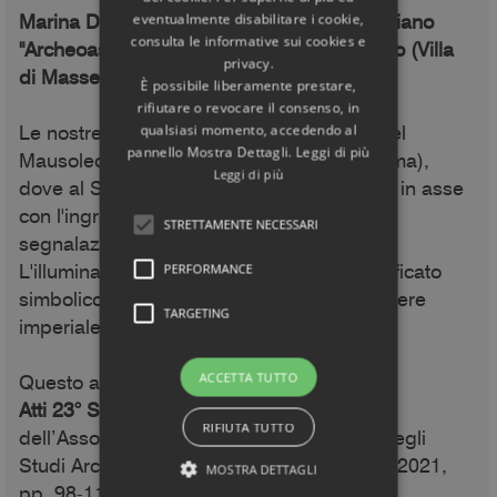
Marina De Franceschini - Giuseppe Veneziano
eventualmente disabilitare i cookie,
consulta le informative sui cookies e
"Archeoastronomia nel Mausoleo di Romolo (Villa
privacy.
di Massenzio) Roma"
È possibile liberamente prestare,
rifiutare o revocare il consenso, in
Le nostre scoperte di Archeoastronomia nel
qualsiasi momento, accedendo al
pannello Mostra Dettagli. Leggi di più
Mausoleo di Romolo sulla via Appia (a Roma),
Leggi di più
dove al Solstizio d'inverno il Sole tramonta in asse
con l'ingresso principale, grazie ad una
STRETTAMENTE NECESSARI
segnalazione del professor Brunelli.
L'illuminazione aveva un ben preciso significato
PERFORMANCE
simbolico legato alla legittimazione del potere
TARGETING
imperiale.
Questo articolo è stato pubblicato negli
ACCETTA TUTTO
Atti 23° Seminario di Archeoastronomia
RIFIUTA TUTTO
dell’Associazione Ligure per lo Sviluppo degli
Studi Archeoastronomici (ALSSA) Genova 2021,
MOSTRA DETTAGLI
pp. 98-114