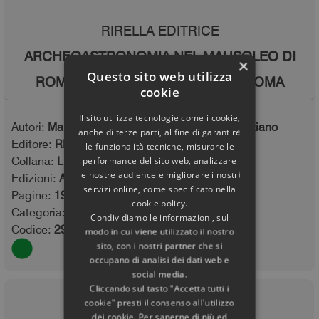
RIRELLA EDITRICE
ARCHEOASTRONOMIA NEL MAUSOLEO DI
×
Questo sito web utilizza
ROMOLO (VILLA DI MASSENZIO) ROMA
cookie
Il sito utilizza tecnologie come i cookie,
Autori:
Marina De Franceschini Giuseppe Veneziano
anche di terze parti, al fine di garantire
Editore:
RIRELLA EDITRICE
le funzionalità tecniche, misurare le
Collana:
Libri acquistabili qui
performance del sito web, analizzare
le nostre audience e migliorare i nostri
Edizioni:
ALSSA
servizi online, come specificato nella
Pagine:
19
- Immagini:
23
cookie policy.
Categoria:
Archeoastronomia
Condividiamo le informazioni, sul
Codice:
2912 - Part: 0011
modo in cui viene utilizzato il nostro
sito, con i nostri partner che si
occupano di analisi dei dati web e
social media.
Cliccando sul tasto "Accetta tutti i
cookie" presti il consenso all'utilizzo
dei cookie. Per saperne di più ed