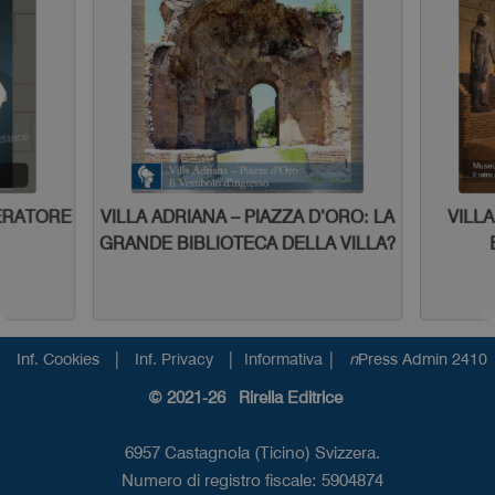
ZZA D’ORO: LA
VILLA ADRIANA - LE SCULTURE
SCOPRITE L’ARCO 
 DELLA VILLA?
EGIZIE DEL CANOPO
LUCE - 4-5-6 S
PANTHEON
|
|
|
Inf. Cookies
Inf. Privacy
Informativa
n
Press Admin 2410
© 2021-26 Rirella Editrice
6957 Castagnola (Ticino) Svizzera.
Numero di registro fiscale: 5904874