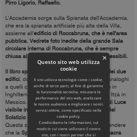
Pirro Ligorio, Raffaello.
L'Accademia sorge sulla Spianata dell'Accademia,
che era la spianata artificiale più alta della Villa,
assieme all'
edificio di Roccabruna, che è nell'area
pubblica. Vedrete foto inedite della grande Sala
circolare interna di Roccabruna, che è sempre
chiusa al pubblico, e di altri ambienti inaccessibili.
×
Questo sito web utilizza
cookie
Il libro spiega l'orientamento astronomico dei due
edifici
, dove si vedono fenomeni luminosi analoghi
Il sito utilizza tecnologie come i cookie,
a quelli che tutti conosciamo a Stonehenge in
anche di terze parti, al fine di garantire
le funzionalità tecniche, misurare le
Inghilterra, Abu Simbel in Egitto o Chichen Itzà in
performance del sito web, analizzare
Messico.
Le illuminazioni – come la Lama di Luce
le nostre audience e migliorare i nostri
visibile in copertina – si vedono nei giorni del
servizi online, come specificato nella
Solstizio estivo e invernale.
cookie policy.
Condividiamo le informazioni, sul
Questa scoperta ci ha permesso di comprendere
modo in cui viene utilizzato il nostro
che la
Spianata dell'Accademia era l'area sacra
sito, con i nostri partner che si