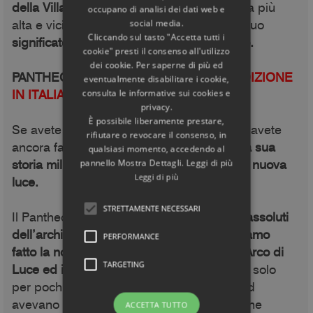
della Villa, la sua vera e propria Acropoli
, la più
occupano di analisi dei dati web e
alta e vicina alla divinità, e di ricostruire il suo
social media.
Cliccando sul tasto "Accetta tutti i
significato simbolico nascosto e misterioso.
cookie" presti il consenso all'utilizzo
dei cookie. Per saperne di più ed
PANTHEON. ARCHITETTURA E LUCE.
EDIZIONE
eventualmente disabilitare i cookie,
IN ITALIANO
consulta le informative sui cookies e
privacy.
È possibile liberamente prestare,
Se avete già visitato il Pantheon o se non l'avete
rifiutare o revocare il consenso, in
ancora fatto,
questo libro vi farà scoprire la sua
qualsiasi momento, accedendo al
storia millenaria e ve lo mostrerà sotto una nuova
pannello Mostra Dettagli. Leggi di più
Leggi di più
luce.
STRETTAMENTE NECESSARI
Il Pantheon di Roma è
uno dei capolavori assoluti
dell’architettura romana antica, dove abbiamo
PERFORMANCE
fatto la nostra scoperta più affascinante: l'Arco di
TARGETING
Luce ed il Quadrato di Luce
che si vedono solo
per pochissimi giorni nel corso dell'anno ed
avevano un preciso significato simbolico che
ACCETTA TUTTO