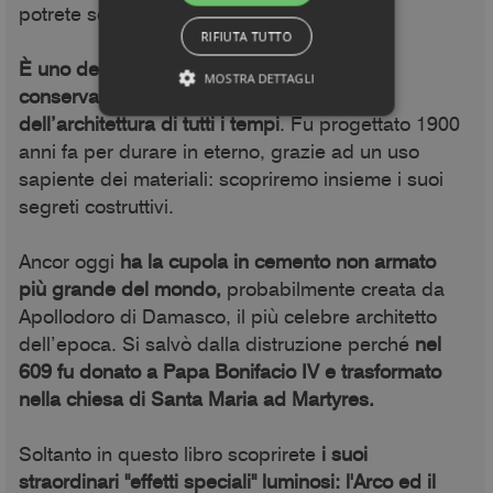
potrete scoprire in queste pagine.
RIFIUTA TUTTO
È uno degli edifici romani antichi meglio
MOSTRA DETTAGLI
conservati, uno dei massimi capolavori
dell’architettura di tutti i tempi
. Fu progettato 1900
anni fa per durare in eterno, grazie ad un uso
sapiente dei materiali: scopriremo insieme i suoi
segreti costruttivi.
Ancor oggi
ha la cupola in cemento non armato
più grande del mondo,
probabilmente creata da
Apollodoro di Damasco, il più celebre architetto
dell’epoca. Si salvò dalla distruzione perché
nel
609 fu donato a Papa Bonifacio IV e trasformato
nella chiesa di Santa Maria ad Martyres.
Soltanto in questo libro scoprirete
i suoi
straordinari "effetti speciali" luminosi: l'Arco ed il