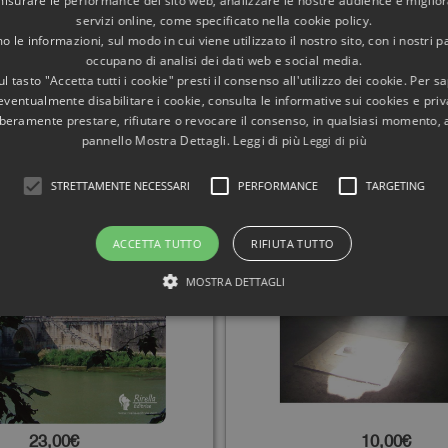
misurare le performance del sito web, analizzare le nostre audience e migliora
servizi online, come specificato nella cookie policy.
 le informazioni, sul modo in cui viene utilizzato il nostro sito, con i nostri p
occupano di analisi dei dati web e social media.
NTANGELO. MAUSOLEO DI
ORIENTAMENTI EQUINOZ
l tasto "Accetta tutti i cookie" presti il consenso all'utilizzo dei cookie. Per s
ARCHITETTURA E LUCE. NO
MEDITERRANEO: IL T
eventualmente disabilitare i cookie, consulta le informative sui cookies e priv
ESE SPEDIZIONE
PREISTORICO DI MNAJDRA 
liberamente prestare, rifiutare o revocare il consenso, in qualsiasi momento,
IL MAUSOLEO DEGLI EQUIN
pannello Mostra Dettagli. Leggi di più
Leggi di più
STRETTAMENTE NECESSARI
PERFORMANCE
TARGETING
ACCETTA TUTTO
RIFIUTA TUTTO
MOSTRA DETTAGLI
23,00€
10,00€