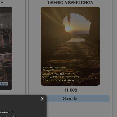
NE
TIBERIO A SPERLONGA
11,00€
×
Scheda
zionalità