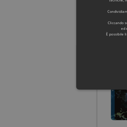
tecniche, 
Condividiamo
CASTEL SA
Cliccando su
ADRIANO. 
ed 
SP
È possibile 