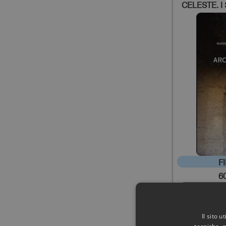
CELESTE. I
SP
FIN
6
Il sito 