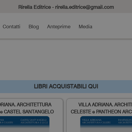
Rirella Editrice - rirella.editrice@gmail.com
Contatti
Blog
Anteprime
Media
LIBRI ACQUISTABILI QUI
DRIANA. ARCHITETTURA
VILLA ADRIANA. ARCHI
 e CASTEL SANTANGELO
CELESTE e PANTHEON ARC
URA E LUCE. NO SPESE DI
E LUCE. NO SPESE DI SP
SPEDIZIONE