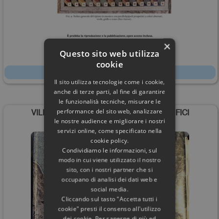
×
Questo sito web utilizza
60,00€
cookie
Scheda
Il sito utilizza tecnologie come i cookie,
anche di terze parti, al fine di garantire
le funzionalità tecniche, misurare le
performance del sito web, analizzare
VILLA ADRIANA MOSAICI PAVIMENTI EDIFICI
le nostre audience e migliorare i nostri
servizi online, come specificato nella
cookie policy.
Condividiamo le informazioni, sul
modo in cui viene utilizzato il nostro
sito, con i nostri partner che si
occupano di analisi dei dati web e
social media.
Cliccando sul tasto "Accetta tutti i
cookie" presti il consenso all'utilizzo
dei cookie. Per saperne di più ed