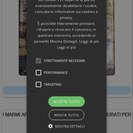
eventualmente disabilitare i cookie,
consulta le informative sui cookies e
privacy.
È possibile liberamente prestare,
rifiutare o revocare il consenso, in
qualsiasi momento, accedendo al
pannello Mostra Dettagli. Leggi di più
Leggi di più
STRETTAMENTE NECESSARI
PERFORMANCE
568,00€
TARGETING
Scheda
ACCETTA TUTTO
I MARMI ARCHITETTONICI DI VILLA ADRIANA «MURATI PER
RIFIUTA TUTTO
LE CASE DI TIVOLI»
MOSTRA DETTAGLI