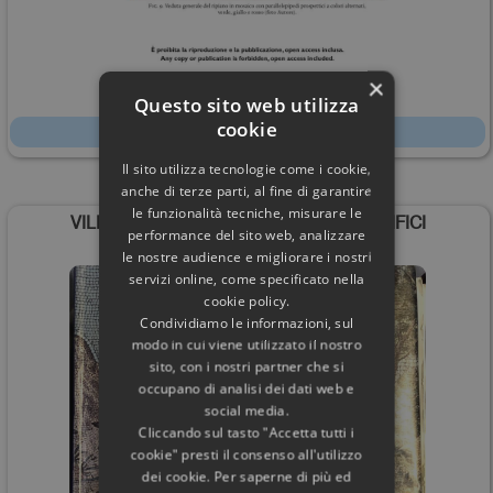
×
60,00€
Questo sito web utilizza
cookie
Scheda
Il sito utilizza tecnologie come i cookie,
anche di terze parti, al fine di garantire
le funzionalità tecniche, misurare le
VILLA ADRIANA MOSAICI PAVIMENTI EDIFICI
performance del sito web, analizzare
le nostre audience e migliorare i nostri
servizi online, come specificato nella
cookie policy.
Condividiamo le informazioni, sul
modo in cui viene utilizzato il nostro
sito, con i nostri partner che si
occupano di analisi dei dati web e
social media.
Cliccando sul tasto "Accetta tutti i
cookie" presti il consenso all'utilizzo
dei cookie. Per saperne di più ed