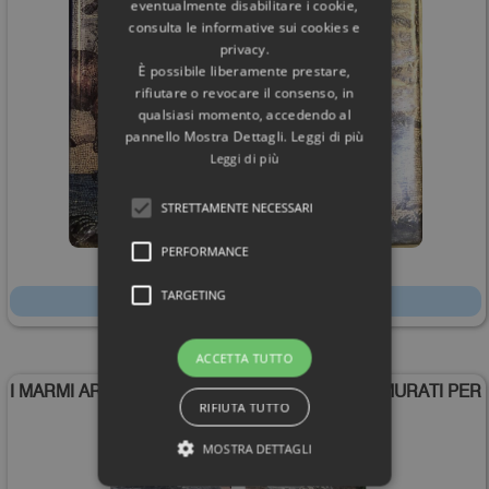
eventualmente disabilitare i cookie,
consulta le informative sui cookies e
privacy.
È possibile liberamente prestare,
rifiutare o revocare il consenso, in
qualsiasi momento, accedendo al
pannello Mostra Dettagli. Leggi di più
Leggi di più
STRETTAMENTE NECESSARI
PERFORMANCE
568,00€
TARGETING
Scheda
ACCETTA TUTTO
I MARMI ARCHITETTONICI DI VILLA ADRIANA «MURATI PER
RIFIUTA TUTTO
LE CASE DI TIVOLI»
MOSTRA DETTAGLI