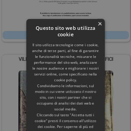
×
60,00€
Questo sito web utilizza
cookie
Scheda
Il sito utilizza tecnologie come i cookie,
anche di terze parti, al fine di garantire
le funzionalità tecniche, misurare le
VILLA ADRIANA MOSAICI PAVIMENTI EDIFICI
performance del sito web, analizzare
le nostre audience e migliorare i nostri
servizi online, come specificato nella
cookie policy.
Condividiamo le informazioni, sul
modo in cui viene utilizzato il nostro
sito, con i nostri partner che si
occupano di analisi dei dati web e
social media.
Cliccando sul tasto "Accetta tutti i
cookie" presti il consenso all'utilizzo
dei cookie. Per saperne di più ed