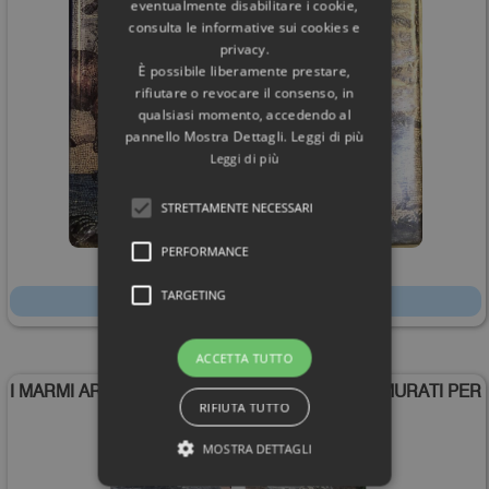
eventualmente disabilitare i cookie,
consulta le informative sui cookies e
privacy.
È possibile liberamente prestare,
rifiutare o revocare il consenso, in
qualsiasi momento, accedendo al
pannello Mostra Dettagli. Leggi di più
Leggi di più
STRETTAMENTE NECESSARI
PERFORMANCE
568,00€
TARGETING
Scheda
ACCETTA TUTTO
I MARMI ARCHITETTONICI DI VILLA ADRIANA «MURATI PER
RIFIUTA TUTTO
LE CASE DI TIVOLI»
MOSTRA DETTAGLI