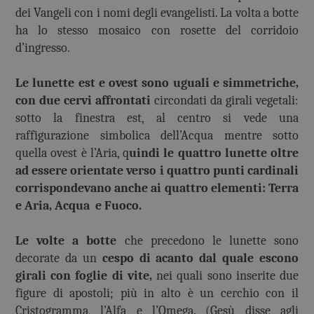
dei Vangeli con i nomi degli evangelisti. La volta a botte
ha lo stesso mosaico con rosette del corridoio
d’ingresso.
Le lunette est e ovest sono uguali e simmetriche,
con due cervi affrontati
circondati da girali vegetali:
sotto la finestra est, al centro si vede una
raffigurazione simbolica dell’Acqua mentre sotto
quella ovest è l’Aria, q
uindi le quattro lunette oltre
ad essere orientate verso i quattro punti cardinali
corrispondevano anche ai quattro elementi: Terra
e Aria, Acqua e Fuoco.
Le volte a botte
che precedono le lunette sono
decorate da un
cespo di acanto dal quale escono
girali con foglie di vite,
nei quali sono inserite due
figure di apostoli; più in alto è un cerchio con il
Cristogramma, l’Alfa e l’Omega. (Gesù disse agli