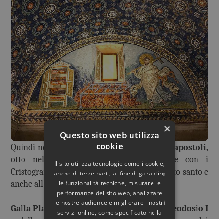
×
Questo sito web utilizza
cookie
Quindi nei mosaici sono raffigurati
i dodici apostoli,
otto nelle lunette e quattro nelle volte con i
Il sito utilizza tecnologie come i cookie,
Cristogrammi. Le Colombe alludono allo Spirito santo e
anche di terze parti, al fine di garantire
anche all’abbeverarsi al vaso dell’immortalità.
le funzionalità tecniche, misurare le
performance del sito web, analizzare
le nostre audience e migliorare i nostri
Galla Placidia era figlia dell’imperatore Teodosio I
servizi online, come specificato nella