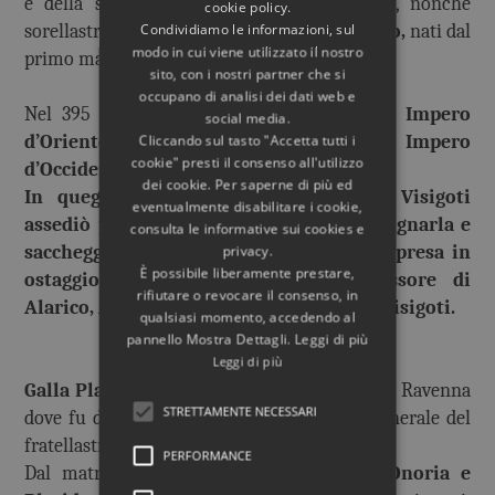
e della sua seconda moglie Galla Giustina, nonché
cookie policy.
sorellastra degli imperatori
Arcadio e Onorio,
nati dal
Condividiamo le informazioni, sul
modo in cui viene utilizzato il nostro
primo matrimonio del padre.
sito, con i nostri partner che si
occupano di analisi dei dati web e
Nel 395 d.C. l’impero romano fu diviso in
Impero
social media.
d’Oriente
sotto l’imperatore Arcadio e
Impero
Cliccando sul tasto "Accetta tutti i
cookie" presti il consenso all'utilizzo
d’Occidente
sotto l’imperatore Onorio.
dei cookie. Per saperne di più ed
In quegli stessi anni Alarico re dei Visigoti
eventualmente disabilitare i cookie,
assediò più volte Roma, e riuscì ad espugnarla e
consulta le informative sui cookies e
saccheggiarla nel 410; Galla Placidia fu presa in
privacy.
È possibile liberamente prestare,
ostaggio e dovette sposare il successore di
rifiutare o revocare il consenso, in
Alarico, Atatulfo, diventando regina dei Visigoti.
qualsiasi momento, accedendo al
pannello Mostra Dettagli. Leggi di più
Leggi di più
Galla Placidia fu liberata nel 417
e tornò a Ravenna
STRETTAMENTE NECESSARI
dove fu data in moglie a Flavio Costanzo, generale del
fratellastro Onorio.
PERFORMANCE
Dal matrimonio nacquero
Giusta Grata Onoria e