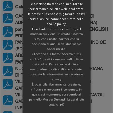
le funzionalità tecniche, misurare le
Calendario in dono 2026 Pantheon
performance del sito web, analizzare
le nostre audience e migliorare i nostri
CASTEL SANTANGELO. MAUSOLEO DI
servizi online, come specificato nella
ADRIANO, INDICE (EDIZIONE ITALIANA)
cookie policy.
pantheon Architecture & Light index (ENGLISH
Condividiamo le informazioni, sul
modo in cui viene utilizzato il nostro
EDITION)
sito, con i nostri partner che si
PANTHEON ARCHITETTURA E LUCE INDICE
occupano di analisi dei dati web e
(EDIZIONE ITALIANA)
social media.
Cliccando sul tasto "Accetta tutti i
ARCHAEOASTRONOMY BEYOND
cookie" presti il consenso all'utilizzo
PARADIGMS
dei cookie. Per saperne di più ed
NUOVE SCOPERTE NELLA VILLA ADRIANA
eventualmente disabilitare i cookie,
consulta le informative sui cookies e
DI TIVOLI
privacy.
VILLA ADRIANA - HADRIAN'S SECRET
È possibile liberamente prestare,
GARDEN
rifiutare o revocare il consenso, in
VILLA ADRIANA DI TIVOLI (ROMA): I TAVOLI
qualsiasi momento, accedendo al
pannello Mostra Dettagli. Leggi di più
GABRIELLI E DUE NUOVI ESEMPLARI
Leggi di più
INEDITI E SCONOSCIUTI