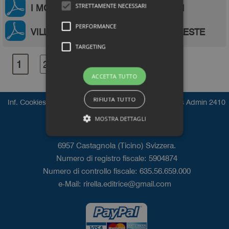
STRETTAMENTE NECESSARI
I MOSAICI DI MONSIGNOR FURIETTI
PERFORMANCE
VILLA ADRIANA ARCHITETTURA CELESTE
TARGETING
1
2
AVANTI
ACCETTA TUTTO
RIFIUTA TUTTO
|
|
|
Inf. Cookies
Inf. Privacy
Informativa
n
Press Admin 2410
© 2021-26 Rirella Editrice
MOSTRA DETTAGLI
6957 Castagnola (Ticino) Svizzera.
Numero di registro fiscale: 5904874
Numero di controllo fiscale: 635.56.659.000
e-Mail:
rirella.editrice@gmail.com