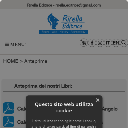
Rirella Editrice - rirella.editrice@gmail.com
MENU'
HOME
Anteprime
>
Anteprima dei nostri Libri:
×
Questo sito web utilizza
Calendario in dono 2026 Castel Sant'Angelo
cookie
Il sito utilizza tecnologie come i cookie,
Calendario in dono 2026 Villa Adriana
anche di terze parti, al fine di garantire