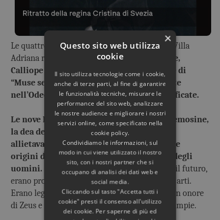
×
Questo sito web utilizza
Le quattro statue sicuramente provenenti da Villa
cookie
Adriana raffigurano le
Muse Erato, Tersicore,
Calliope e Polinnia. Le altre cinque statue di
Il sito utilizza tecnologie come i cookie,
“Muse sedute” citate da Ligorio e rinvenute
anche di terze parti, al fine di garantire
le funzionalità tecniche, misurare le
nell’Odeon non possono più essere identificate.
performance del sito web, analizzare
le nostre audience e migliorare i nostri
Le nove Muse erano figlie di Zeus e di Mnemosine,
servizi online, come specificato nella
la dea della Memoria; con le loro danze
cookie policy.
Condividiamo le informazioni, sul
allietavano gli dèi dell’Olimpo, cantando le
modo in cui viene utilizzato il nostro
origini del mondo e la nascita degli dèi e degli
sito, con i nostri partner che si
uomini.
Conoscevano il passato, il presente e il futuro,
occupano di analisi dei dati web e
erano protettrici della sapienza umana e delle arti.
social media.
Cliccando sul tasto "Accetta tutti i
Erano legate al culto di Dioniso e di Apollo; e in onore
cookie" presti il consenso all'utilizzo
di Zeus e delle Muse si celebravano le feste Olimpie.
dei cookie. Per saperne di più ed