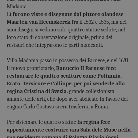
Madama.
L
ì furono viste e disegnate dal pittore olandese
Maarten van Heemskerck
fra il 1532 e 1535, ma nei
suoi disegni si vedono solo quattro statue sedute, nel
loro stato di conservazione originale, prima dei
restauri che integrarono le parti mancanti.
Villa Madama passò in possesso dei Farnese, e nel 1681
il nuovo proprietario,
Ranuccio II Farnese fece
restaurare le quattro sculture come Polimnia,
Erato, Tersicore e Calliope, per poi venderle alla
regina Cristina di Svezia,
grande collezionista
amante delle arti, che dopo aver abdicato in favore del
cugino Carlo Gustavo si era trasferita a Roma.
Per sistemare le quattro statue
la regina fece
appositamente costruire una Sala dele Muse nella
sua residenza romana di Palazzo Riario (oggi