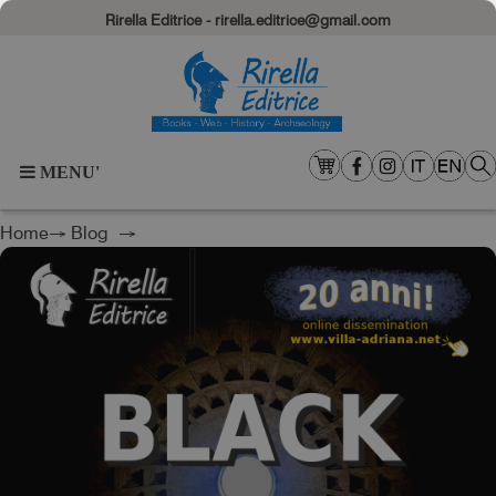
Rirella Editrice - rirella.editrice@gmail.com
MENU'
Home
→
Blog
→