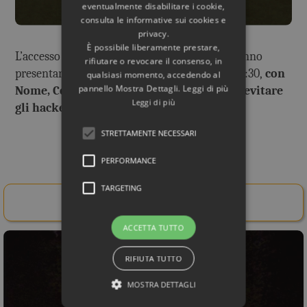
eventualmente disabilitare i cookie,
consulta le informative sui cookies e
privacy.
È possibile liberamente prestare,
L’accesso sarà consentito gli iscritti che dovranno
rifiutare o revocare il consenso, in
presentarsi alla riunione a partire dalle ore 20:30,
con
qualsiasi momento, accedendo al
pannello Mostra Dettagli. Leggi di più
Nome, Cognome e telecamera accesa (per evitare
Leggi di più
gli hacker e "zoom bombing")
.
STRETTAMENTE NECESSARI
Rif. Bibliografico
PERFORMANCE
TARGETING
Acquista il libro da qui!
ACCETTA TUTTO
RIFIUTA TUTTO
MOSTRA DETTAGLI