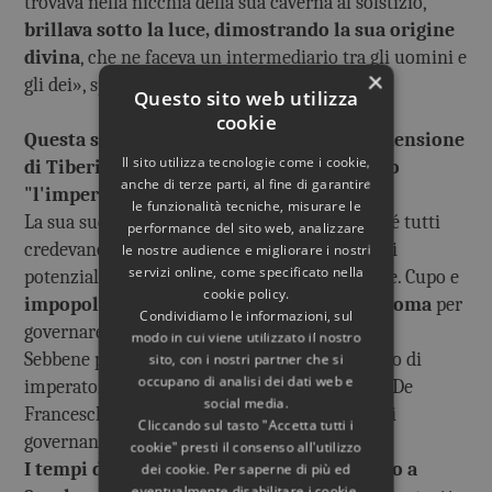
trovava nella nicchia della sua caverna al solstizio,
brillava sotto la luce, dimostrando la sua origine
divina
, che ne faceva un intermediario tra gli uomini e
×
gli dei», spiega l’archeologa.
Questo sito web utilizza
cookie
Questa scoperta rivela anche un'altra dimensione
Il sito utilizza tecnologie come i cookie,
di Tiberio, che gli storici soprannominano
anche di terze parti, al fine di garantire
"l'imperatore riluttante"
.
le funzionalità tecniche, misurare le
La sua successione era piena di intrighi, poiché tutti
performance del sito web, analizzare
credevano che sua madre, Livia, avesse ucciso i
le nostre audience e migliorare i nostri
servizi online, come specificato nella
potenziali eredi al trono per metterlo al potere. Cupo e
cookie policy.
impopolare presso il Senato, si ritirò da Roma
per
Condividiamo le informazioni, sul
governare da Sperlonga.
modo in cui viene utilizzato il nostro
Sebbene potesse essere scontento del suo ruolo di
sito, con i nostri partner che si
occupano di analisi dei dati web e
imperatore, la scoperta della grotta di Marina De
social media.
Franceschini mostra che si sforzò di emulare i
Cliccando sul tasto "Accetta tutti i
governanti che lo precedettero.
cookie" presti il consenso all'utilizzo
I tempi dei sontuosi ricevimenti di Tiberio a
dei cookie. Per saperne di più ed
eventualmente disabilitare i cookie,