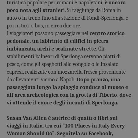
turistica popolare per romani e napoletani,
è ancora
poco nota agli stranier
i. Si raggiunge da Roma in
auto o in treno fino alla stazione di Fondi-Sperlonga, e
poi in taxi o bus, in circa due ore.
I viaggiatori possono passeggiare nel
centro storico
pedonale, un labirinto di edifici in pietra
imbiancata, archi e scalinate strette
. Gli
stabilimenti balneari di Sperlonga servono piatti di
pesce, come gli spaghetti alle vongole o le insalate
capresi, realizzate con mozzarella fresca proveniente
da allevamenti vicino a Napoli.
Dopo pranzo, una
passeggiata lungo la spiaggia conduce al museo e
all'area archeologica con la grotta di Tiberio, dove
vi attende il cuore degli incanti di Sperlonga.
Susan Van Allen
è autrice di quattro libri sui
viaggi in Italia, tra cui "100 Places in Italy Every
Woman Should Go". Seguitela su Facebook,