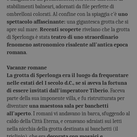
stabilimenti balneari, adornati da file perfette di
ombrelloni colorati. Al confine con la spiaggia c'è
uno
spettacolo affascinante:
una gigantesca grotta che si
apre sul mare.
Recenti scoperte
rivelano che la grotta
di Sperlonga è stata
teatro di uno straordinario
fenomeno astronomico risalente all'antica epoca
romana
.
Vacanze romane
La grotta di Sperlonga era il luogo da frequentare
nelle estati del I secolo d.C., se si aveva la fortuna
di essere invitati dall'imperatore Tiberio
. Faceva
parte della sua imponente villa, e fu ristrutturata per
diventare
una maestosa sala per banchetti
all'aperto
. I romani vi andavano in barca, sfuggendo al
caldo della Città Eterna, e cenavano sdraiati sui letti
nella nicchia della grotta destinata ai banchetti (il
triclinio), che era
decorata con mosaici e