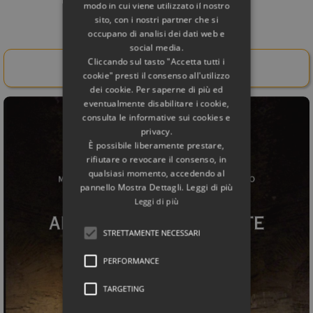
modo in cui viene utilizzato il nostro
sito, con i nostri partner che si
Rif. Bibliografico
occupano di analisi dei dati web e
social media.
Cliccando sul tasto "Accetta tutti i
Acquista il libro da qui!
cookie" presti il consenso all'utilizzo
dei cookie. Per saperne di più ed
eventualmente disabilitare i cookie,
consulta le informative sui cookies e
privacy.
È possibile liberamente prestare,
rifiutare o revocare il consenso, in
qualsiasi momento, accedendo al
pannello Mostra Dettagli. Leggi di più
Leggi di più
STRETTAMENTE NECESSARI
PERFORMANCE
TARGETING