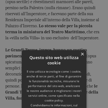
(opus sectile) e rivestimenti marmorei alle pareti,
persino nella Palestra (nulla rimane). Erano quindi
riservati all’Imperatore, e facevano parte della sua
Residenza Imperiale all'interno della Villa, insieme al
Palazzo d'Inverno.
Lo stesso vale per la piccola
terma in miniatura del Teatro Marittimo
, che era
la «villa nella Villa» in uso esclusivo dell’Imperatore.
Le Grandi Terme, invece, hanno un rustico
×
pavimento in mattoncini a spina di pesce
(opus
Questo sito web utilizza
spicatum) nella Palestra. Gli altri ambienti hanno
cookie
semplici pavimenti in mosaico bianco, privi di
Il sito utilizza tecnologie come i cookie,
decorazione. Gli ambienti sono molto più grandi,
anche di terze parti, al fine di garantire
quindi potevano ospitare un numero maggiore di
le funzionalità tecniche, misurare le
persone. La modestia della decorazione indica che
le
performance del sito web, analizzare
le nostre audience e migliorare i nostri
Grandi Terme erano riservate al personale della
servizi online, come specificato nella
Villa, forse anche agli schiavi.
cookie policy.
Condividiamo le informazioni, sul