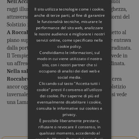
Nell’Accademia
il Sole entra da una porta e i suoi
raggi illuminano l’edificio per tutta la sua lunghezza,
Il sito utilizza tecnologie come i cookie,
anche di terze parti, al fine di garantire
attraversando anche il Tempio di Apollo, nei giorni del
le funzionalità tecniche, misurare le
Solstizio invernale ed estivo.
performance del sito web, analizzare
A Roccabruna
stessa cosa avveniva nel Tempietto al
le nostre audience e migliorare i nostri
piano superiore (andato distrutto), dove il Sole entrava
servizi online, come specificato nella
cookie policy.
dalla porta principale, situata in cima ad una gradinata.
Condividiamo le informazioni, sul
Il Tempietto doveva somigliare a quello che si vede in
modo in cui viene utilizzato il nostro
un affresco di Ercolano, preceduto da una gradinata.
sito, con i nostri partner che si
Nella sala a cupola del piano inferiore di
occupano di analisi dei dati web e
social media.
Roccabruna
uno speciale condotto luminoso crea
Cliccando sul tasto "Accetta tutti i
ancor oggi un Cerchio di Luce nei giorni del Solstizio
cookie" presti il consenso all'utilizzo
invernale, mentre in quelli del Solstizio estivo si vede
dei cookie. Per saperne di più ed
una Lama di Luce.
eventualmente disabilitare i cookie,
consulta le informative sui cookies e
privacy.
È possibile liberamente prestare,
Rif. Bibliografico
rifiutare o revocare il consenso, in
qualsiasi momento, accedendo al