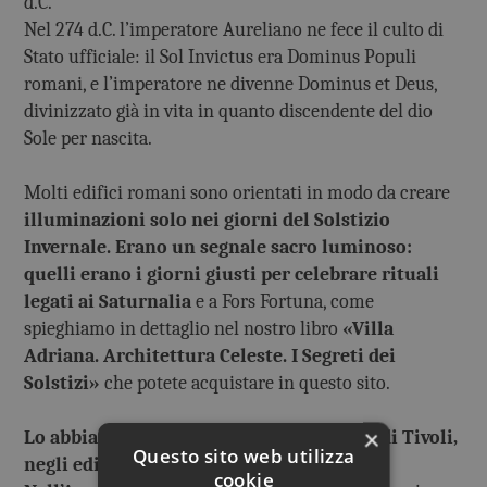
d.C.
Nel 274 d.C. l’imperatore Aureliano ne fece il culto di
Stato ufficiale: il Sol Invictus era Dominus Populi
romani, e l’imperatore ne divenne Dominus et Deus,
divinizzato già in vita in quanto discendente del dio
Sole per nascita.
Molti edifici romani sono orientati in modo da creare
illuminazioni solo nei giorni del Solstizio
Invernale. Erano un segnale sacro luminoso:
quelli erano i giorni giusti per celebrare rituali
legati ai Saturnalia
e a Fors Fortuna, come
spieghiamo in dettaglio nel nostro libro
«Villa
Adriana. Architettura Celeste. I Segreti dei
Solstizi»
che potete acquistare in questo sito.
×
Lo abbiamo scoperto nella Villa Adriana di Tivoli,
Questo sito web utilizza
negli edifici di Roccabruna e Accademia.
cookie