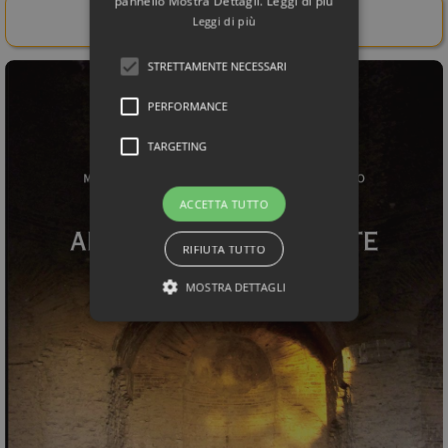
pannello Mostra Dettagli. Leggi di più
Acquista il libro da qui!
Leggi di più
STRETTAMENTE NECESSARI
PERFORMANCE
TARGETING
ACCETTA TUTTO
RIFIUTA TUTTO
MOSTRA DETTAGLI