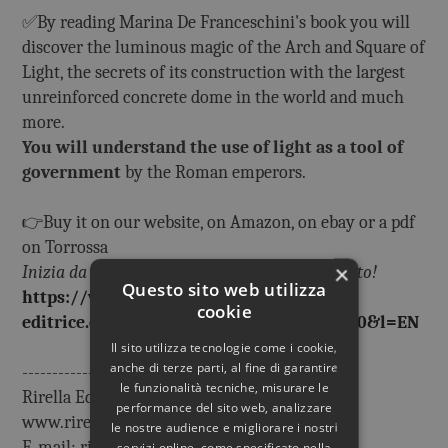
✅By reading Marina De Franceschini's book you will
discover the luminous magic of the Arch and Square of
Light, the secrets of its construction with the largest
unreinforced concrete dome in the world and much
more.
You will understand the use of light as a tool of
government
by the Roman emperors.
👉Buy it on our website, on Amazon, on ebay or a pdf
on Torrossa
×
Inizia da qui, troverai tutti i percorsi d'acquisto!
Questo sito web utilizza
https://www.rirella-
cookie
editrice.com/schedashop.aspx?idArt=2890&l=EN
Il sito utilizza tecnologie come i cookie,
anche di terze parti, al fine di garantire
------------
le funzionalità tecniche, misurare le
Rirella Editrice
performance del sito web, analizzare
www.rirella-editrice.com
le nostre audience e migliorare i nostri
E-mail: rirella.editrice@gmail.com
servizi online, come specificato nella