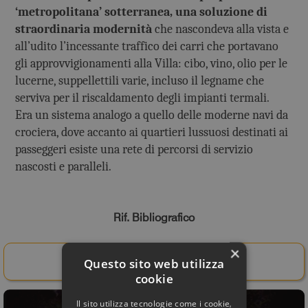
‘metropolitana’ sotterranea, una soluzione di
straordinaria modernità
che nascondeva alla vista e
all’udito l’incessante traffico dei carri che portavano
gli approvvigionamenti alla Villa: cibo, vino, olio per le
lucerne, suppellettili varie, incluso il legname che
serviva per il riscaldamento degli impianti termali.
Era un sistema analogo a quello delle moderne navi da
crociera, dove accanto ai quartieri lussuosi destinati ai
passeggeri esiste una rete di percorsi di servizio
nascosti e paralleli.
Rif. Bibliografico
×
Acquista il libro da qui!
Questo sito web utilizza
cookie
Il sito utilizza tecnologie come i cookie,