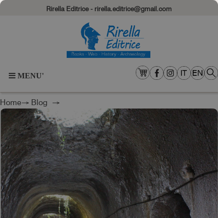
Rirella Editrice - rirella.editrice@gmail.com
MENU'
Home
→
Blog
→