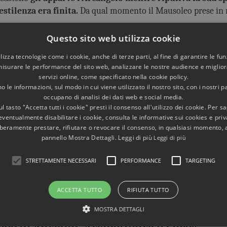
stilenza era finita.
Da qual momento il Mausoleo prese in
Questo sito web utilizza cookie
sommità, coronato da un'enorme Quadriga del Sole guid
utilizza tecnologie come i cookie, anche di terze parti, al fine di garantire le fun
(il dio Sole che vinceva le tenebre), che guidava i desti
misurare le performance del sito web, analizzare le nostre audience e migliora
servizi online, come specificato nella cookie policy.
 Sancti Angeli usque ad coelo,
per ricordare l’apparizione e 
 le informazioni, sul modo in cui viene utilizzato il nostro sito, con i nostri p
occupano di analisi dei dati web e social media.
tatua dell'Arcangelo.
l tasto "Accetta tutti i cookie" presti il consenso all'utilizzo dei cookie. Per s
eventualmente disabilitare i cookie, consulta le informative sui cookies e priv
lo Michele era l’Arcangelo solare per eccellenza: «bellis
liberamente prestare, rifiutare o revocare il consenso, in qualsiasi momento,
alle insidie che provengono dalle forze oscure, roccaforte della
pannello Mostra Dettagli. Leggi di più
Leggi di più
STRETTAMENTE NECESSARI
PERFORMANCE
TARGETING
istiani: l
’Imperatore e l’Arcangelo sono entrambi legati 
rambi raffigurati come guerrieri e invincibili.
ACCETTA TUTTO
RIFIUTA TUTTO
llenaria storia del Castello nel nostro libro
MOSTRA DETTAGLI