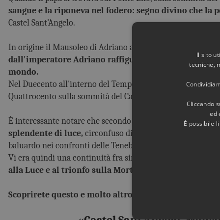
sangue e la riponeva nel fodero: segno divino che la pe
Castel Sant'Angelo.
In origine il Mausoleo di Adriano aveva un
Tempio sulla 
Il sito 
dall'imperatore Adriano raffigurato come Sol Invictus 
tecniche, 
mondo.
Nel Duecento all'interno del Tempio fu creata
la cappella
Condividiamo
Quattrocento sulla sommità del Castello fu sistemata
una s
Cliccando su
ed 
È interessante notare che secondo la tradizion
e l’Arcange
È possibile 
splendente di luce,
circonfuso di vittoria, il protettore d
baluardo nei confronti delle Tenebre».
Vi era quindi una continuità fra simboli religiosi pagani e cr
alla Luce e al trionfo sulla Morte e sulle Tenebre, ent
Scoprirete questo e molto altro sull'affascinante e mi