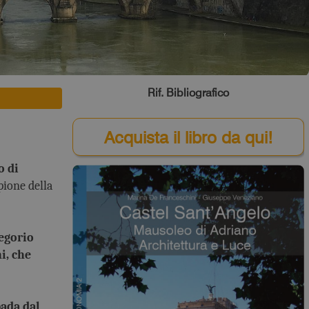
Rif. Bibliografico
Acquista il libro da qui!
o di
pione della
egorio
i, che
pada dal