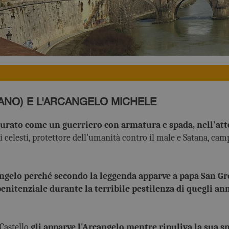
ANO) E L'ARCANGELO MICHELE
igurato come un guerriero con armatura e spada, nell'att
 celesti, protettore dell'umanità contro il male e Satana, cam
Angelo perché secondo la leggenda apparve a papa San Gr
nitenziale durante la terribile pestilenza di quegli ann
Castello
gli apparve l'Arcangelo mentre ripuliva la sua s