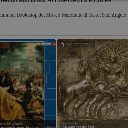
leo di Adriano. Archietteura e Luce»
oma nel Bookshop del Museo Nazionale di Castel Sant’Angelo.