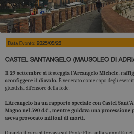
Data Evento:
2025/09/29
CASTEL SANTANGELO (MAUSOLEO DI ADRI
Il 29 settembre si festeggia l'Arcangelo Michele, raff
sconfiggere il diavolo.
È venerato come capo degli eserciti
giustizia, difensore della fede.
L'Arcangelo ha un rapporto speciale con Castel Sant'
Magno nel 590 d.C., mentre guidava una processione pe
aveva provocato milioni di morti.
Quando il papa si trovava sul Ponte Elio, sulla sommità del 