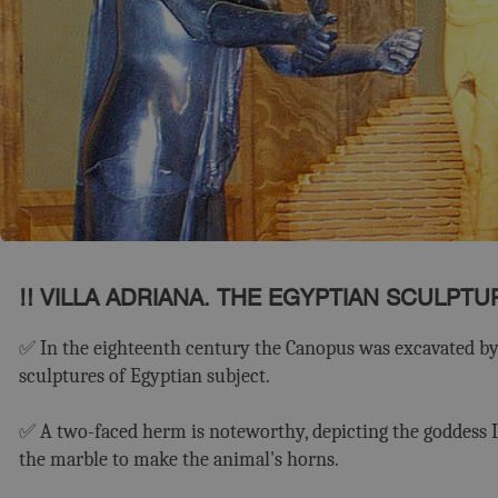
‼️ VILLA ADRIANA. THE EGYPTIAN SCULPT
✅ In the eighteenth century the Canopus was excavated by t
sculptures of Egyptian subject.
✅ A two-faced herm is noteworthy, depicting the goddess Is
the marble to make the animal's horns.