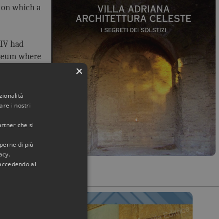
t on which a
XIV had
useum where
×
tion of the
zionalità
re i nostri
artner che si
aperne di più
acy.
 accedendo al