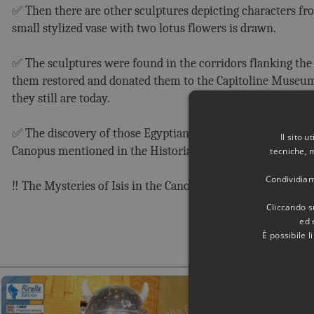
✅ Then there are other sculptures depicting characters from
small stylized vase with two lotus flowers is drawn.
✅ The sculptures were found in the corridors flanking the
them restored and donated them to the Capitoline Museum
they still are today.
✅ The discovery of those Egyptian sculptures confirms that
Il sito 
Canopus mentioned in the Historia Augusta.
tecniche, 
Condividiamo
‼️ The Mysteries of Isis in the Canopus.
Cliccando su
ed 
È possibile 