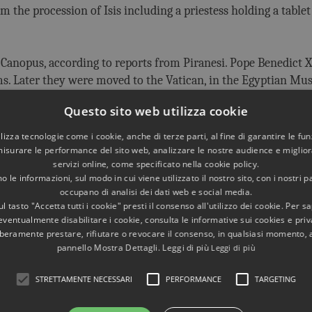
 the procession of Isis including a priestess holding a table
 Canopus, according to reports from Piranesi. Pope Benedict 
s. Later they were moved to the Vatican, in the Egyptian M
Questo sito web utilizza cookie
 the Canopus of Villa Adriana can be identified as a reproduc
utilizza tecnologie come i cookie, anche di terze parti, al fine di garantire le fun
misurare le performance del sito web, analizzare le nostre audience e migliora
servizi online, come specificato nella cookie policy.
 le informazioni, sul modo in cui viene utilizzato il nostro sito, con i nostri p
occupano di analisi dei dati web e social media.
l tasto "Accetta tutti i cookie" presti il consenso all'utilizzo dei cookie. Per s
eventualmente disabilitare i cookie, consulta le informative sui cookies e priv
liberamente prestare, rifiutare o revocare il consenso, in qualsiasi momento,
pannello Mostra Dettagli. Leggi di più
Leggi di più
STRETTAMENTE NECESSARI
PERFORMANCE
TARGETING