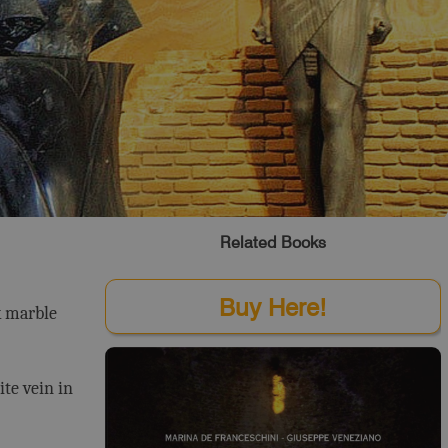
Related Books
Buy Here!
k marble
te vein in