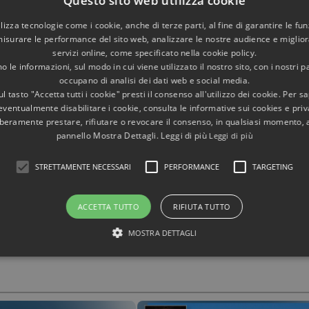
Questo sito web utilizza cookie
, descritta dalle fonti antiche.
utilizza tecnologie come i cookie, anche di terze parti, al fine di garantire le fun
isti, architetti e antiquari del Rinascimento, del Barocco 
misurare le performance del sito web, analizzare le nostre audience e migliora
alle sue rovine. Michelangelo, Raffaello and Palladio, solo per 
servizi online, come specificato nella cookie policy.
 le informazioni, sul modo in cui viene utilizzato il nostro sito, con i nostri p
occupano di analisi dei dati web e social media.
l tasto "Accetta tutti i cookie" presti il consenso all'utilizzo dei cookie. Per s
zio si rivelò un'inesauribile miniera di tesori meravigliosi. Ba
eventualmente disabilitare i cookie, consulta le informative sui cookies e priv
 mosaici policromi, pavimenti in marmo, colonne e capitelli.
liberamente prestare, rifiutare o revocare il consenso, in qualsiasi momento,
pannello Mostra Dettagli. Leggi di più
Leggi di più
pitolo del libro
Villa Adriana. Architettura Celeste. I Segre
STRETTAMENTE NECESSARI
PERFORMANCE
TARGETING
i dell'Accademia, di Roccabruna e sull'Archeoastronomia, con gl
ACCETTA TUTTO
RIFIUTA TUTTO
MOSTRA DETTAGLI