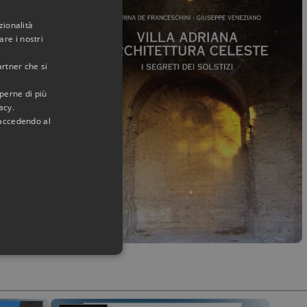
zionalità
e del
re i nostri
citarne
artner che si
aperne di più
sti dire che
acy.
 accedendo al
ti dei
i