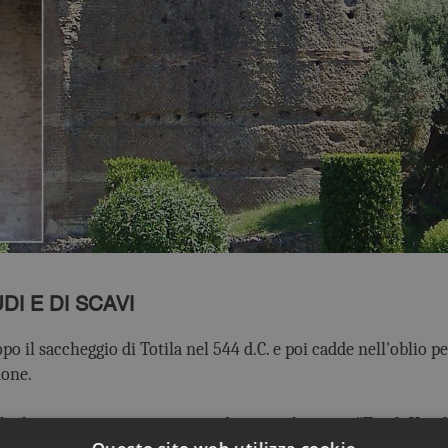
DI E DI SCAVI
opo il saccheggio di Totila nel 544 d.C. e poi cadde nell'oblio p
ione.
e le immense rovine coperte di rovi e chiamate "Tivoli Vecc