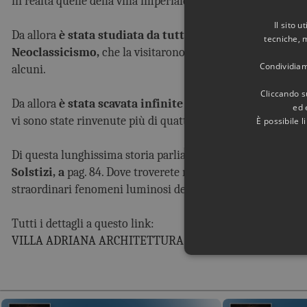
in realtà quelle della villa imperiale dell'imperatore Adriano
Il sito 
Da allora
è stata studiata da tutti i più importanti art
tecniche, 
Neoclassicismo,
che la visitarono per trarre ispirazione d
Condividiamo
alcuni.
Cliccando su
Da allora
è stata scavata infinite volte,
perché fin dall'ini
ed 
vi sono state rinvenute più di quattrocento statue, oltre a
È possibile 
Di questa lunghissima storia parliamo in dettaglio in un ca
Solstizi, a
pag. 84. Dove troverete molto altro sugli edific
straordinari fenomeni luminosi dei Solstizi.
Tutti i dettagli a questo link:
VILLA ADRIANA ARCHITETTURA CELESTE