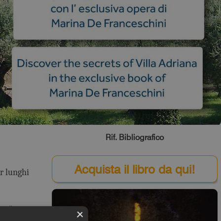
Rif. Bibliografico
Acquista il libro da qui!
er lunghi
hio" erano
×